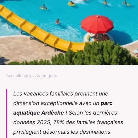
Accueil
›
Loisirs Aquatiques
LOISIRS AQUATIQUES
Les parcs aquatiques en ardèche
Les vacances familiales prennent une
dimension exceptionnelle avec un
parc
: infos et conseils pour les
aquatique Ardèche
! Selon les dernières
familles avec le camping le
données 2025, 78% des familles françaises
pommier
privilégient désormais les destinations