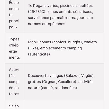
Équip
To11ogans variés, piscines chauffées
emen
(26-28°C), zones enfants sécurisées,
ts
surveillance par maîtres-nageurs aux
princi
normes européennes
paux
Types
Mobil-homes (confort-budgèt), chalets
d'héb
(luxe), emplacements camping
erge
(autenticité)
ments
Activi
tés
Découverte villages (Balazuc, Vogüé),
compl
grottes (Orgnac, Cocalière), activités
émen
nature (canoë, randonnées)
taires
Saiso